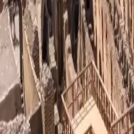
1
/
6
Vorherige Folie
Nächste Folie